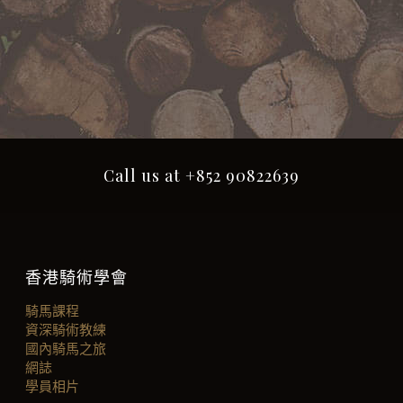
Call us at +852 90822639
香港騎術學會
騎馬課程
資深騎術教練
國內騎馬之旅
網誌
學員相片