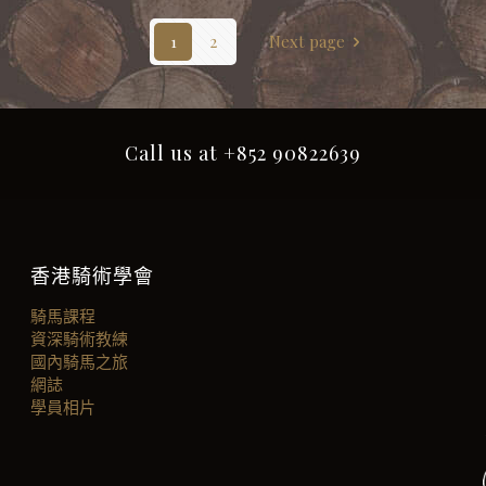
1
2
Next page
Call us at +852 90822639
香港騎術學會
騎馬課程
資深騎術教練
國內騎馬之旅
網誌
學員相片