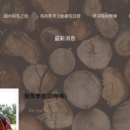
國內騎馬之旅
馬術教育活動暑假日營
資深騎術教練
最新消息
s
騎馬學自立(明報)
Do you like it?
1