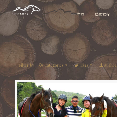
主頁
騎馬課程
Filter by
Categories
Tags
Author