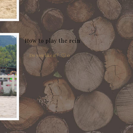
How to play the rein
Do you like it?
0